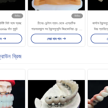
ভিডিও
ভিডিও
দিষ্ট ফিট সঙ্গে স্বচ্ছ
চীনের ডেন্টাল ল্যাব থেকে এস্থেটিক
কাস্টম ট্রান্সল
conia দাঁত মুকুট
পারফরম্যান্স সহ ট্রান্সলুসেন্সি জিরকোনিয়া ডেন্টাল
উচ্চ স্থায়ি
ক্রাউন
ড
ান
সেরা দাম পান
স
 ক্রাউন ব্রিজ