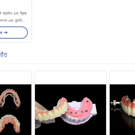
ান্ট ক্রাউন এবং ব্রিজ
াংশন এবং নান্দনিকতা
 করে
ান
দাঁত