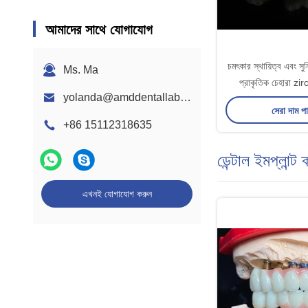
আমাদের সাথে যোগাযোগ
চমৎকার স্থায়িত্ব এবং সুনির্
Ms. Ma
প্রাকৃতিক চেহারা zir
yolanda@amddentallab.com
সেরা দাম প
+86 15112318635
ডেন্টাল ইমপ্লান্ট
এখনই যোগাযোগ করুন