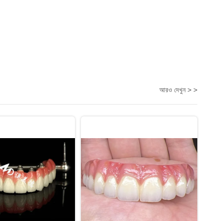
আরও দেখুন > >