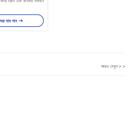
ির জন্য দ্রুত এবং কার্যকর সমাধান
েরা দাম পান
আরও দেখুন > >