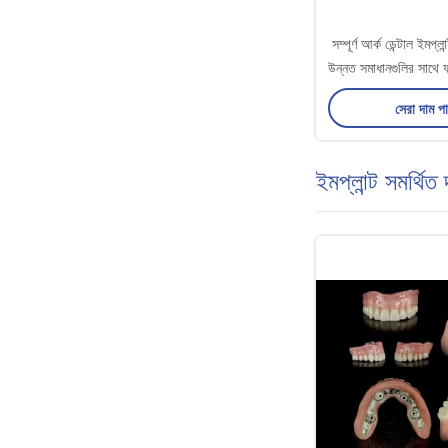
সম্পূর্ণ আর্ক ডেন্টাল ইমপ্ল
উন্নত সমাধানগুলির সাথে ফ
পুনরুদ্ধার
সেরা দাম প
ইমপ্লান্ট সমর্থিত 