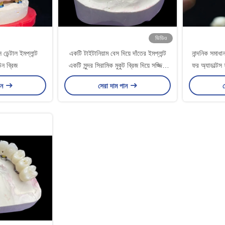
ভিডিও
ডেন্টাল ইমপ্লান্ট
একটি টাইটানিয়াম বেস দিয়ে দাঁতের ইমপ্লান্ট
নান্দনিক সমাধান
উন ব্রিজ
একটি সুন্দর সিরামিক মুকুট ব্রিজ দিয়ে সজ্জিত
ফর অ্যাডাল্টস 
করা হয় একটি নিখুঁত পুনরুদ্ধার তৈরি করতে।
ান
সেরা দাম পান
স