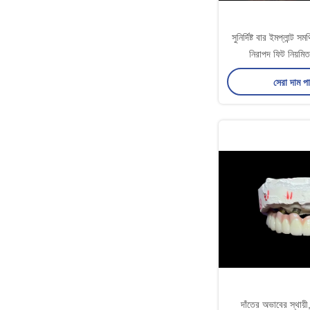
সুনির্দিষ্ট বার ইমপ্লান্ট সম
নিরাপদ ফিট নিয়মি
সেরা দাম প
দাঁতের অভাবের স্থায়