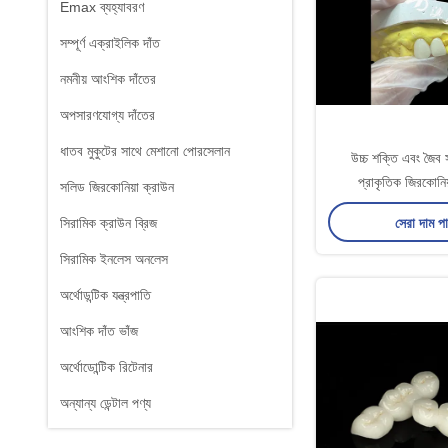
Emax ব্যহ্যাবরণ
সম্পূর্ণ এক্রাইলিক দাঁত
নমনীয় আংশিক দাঁতের
অপসারণযোগ্য দাঁতের
ধাতব মুকুটের সাথে মেশানো পোরসেলান
উচ্চ শক্তি এবং জৈব স
প্রাকৃতিক জিরকোনিয়
সলিড জিরকোনিয়া ক্রাউন
সেরা দাম প
সিরামিক ক্রাউন ব্রিজ
সিরামিক ইনলেস অনলেস
অর্থোডন্টিক যন্ত্রপাতি
আংশিক দাঁত ভাঁজ
অর্থোডোন্টিক রিটেনার
অন্যান্য ডেন্টাল পণ্য