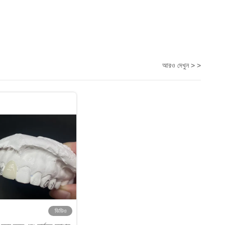
আরও দেখুন > >
ভিডিও