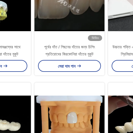
ভিডিও
ামঞ্জস্যের সাথে
পূর্বের দাঁত / পিছনের দাঁতের জন্য চিপিং
উচ্চতর শক্তি এ
া দাঁতের মুকুট
প্রতিরোধের জিরকোনিয়া দাঁতের মুকুট
প্রিমিয়া
ান
সেরা দাম পান
স