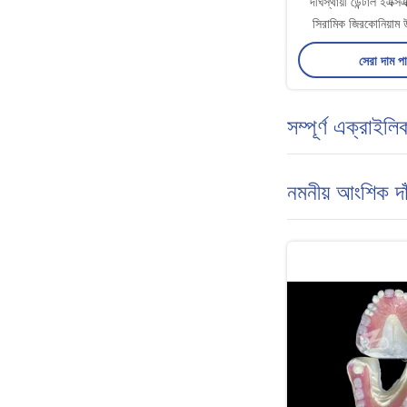
দীর্ঘস্থায়ী ডেন্টাল ইএক্
সিরামিক জিরকোনিয়াম উ
সেরা দাম প
সম্পূর্ণ এক্রাইলি
নমনীয় আংশিক দা