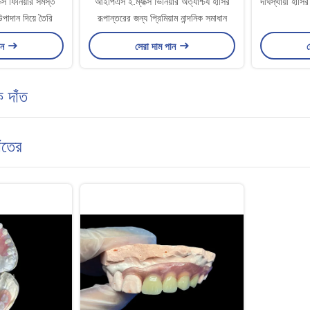
সএক্স ফিনিয়ার সমস্ত
আইপিএস ই.ম্যাক্স ভিনিয়ার অত্যাশ্চর্য হাসির
দীর্ঘস্থায়ী হাস
পাদান দিয়ে তৈরি
রূপান্তরের জন্য প্রিমিয়াম নান্দনিক সমাধান
ান
সেরা দাম পান
স
ক দাঁত
ঁতের