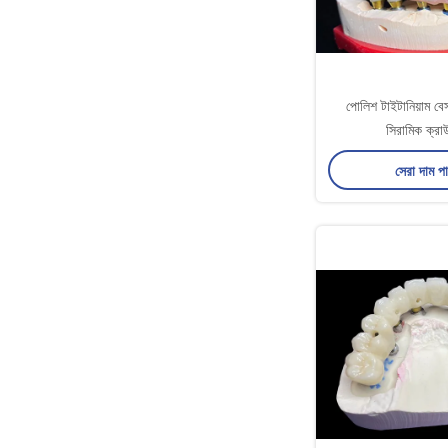
পোলিশ টাইটানিয়াম বেস 
সিরামিক ক্রা
সেরা দাম প